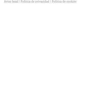
Aviso legal
|
Política de privacidad
|
Política de cookies
|
Agradecimientos
Contacta con nosotros
Miembros:
Entidad
Patrocinadora:
Entidades Colaboradoras: