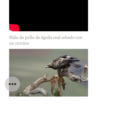
Nido de pollo de águila real cebado con
un corcino
Águila real
Fotografía: Mario Bregaña Etxeberría